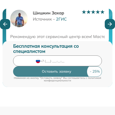
Шишкин Захар
Нужна консультация?
Источник –
2ГИС
Закажите бесплатную консультацию
Рекомендую этот сервисный центр всем! Мастера в
Бесплатная консультация со
специалистом
Оставить заявку
Нажимая на кнопку "Оставить заявку" Вы соглашаетесь c
политикой
конфиденциальности