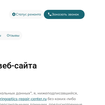
Статус ремонта
Заказать звонок
ы
Отзывы
веб-сайта
ональных данных", я, нижеподписавшийся,
eringoptics-repair-center.ru
без каких-либо
и персональными данными, предусмотренные