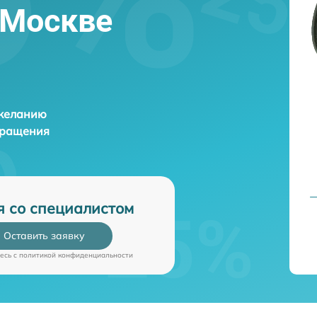
в Москве
 желанию
бращения
я со специалистом
Оставить заявку
есь c
политикой конфиденциальности