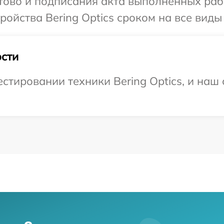
отово и подписания акта выполненных раб
ойства Bering Optics сроком на все виды 
сти
тировании техники Bering Optics, и наш 