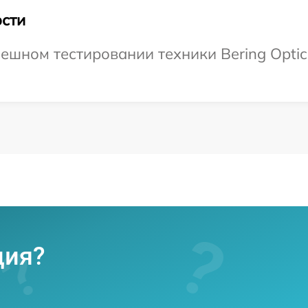
сти
шном тестировании техники Bering Optics
ция?