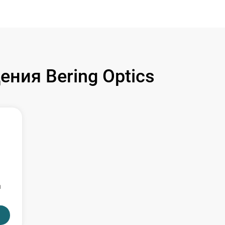
ния Bering Optics
я