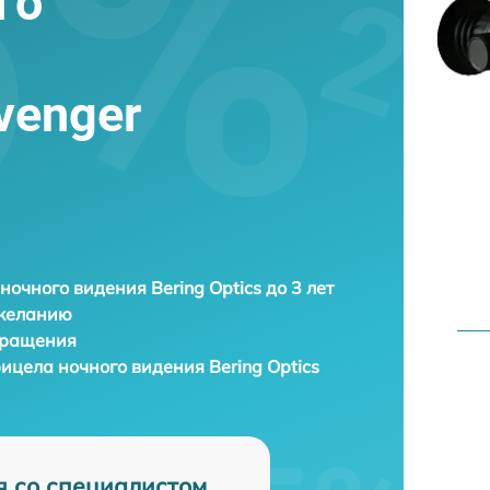
го
Avenger
ночного видения Bering Optics до 3 лет
 желанию
бращения
рицела ночного видения
Bering Optics
я со специалистом