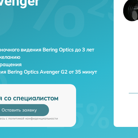
Avenger
ночного видения Bering Optics до 3 лет
 желанию
бращения
ния
Bering Optics Avenger G2 от 35 минут
я со специалистом
Оставить заявку
есь c
политикой конфиденциальности