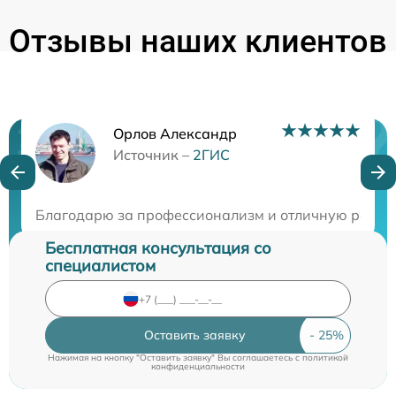
Отзывы наших клиентов
Орлов Александр
Нужна консультация?
Источник –
2ГИС
Закажите бесплатную консультацию
Благодарю за профессионализм и отличную работу!
Бесплатная консультация со
специалистом
Оставить заявку
Нажимая на кнопку "Оставить заявку" Вы соглашаетесь c
политикой
конфиденциальности